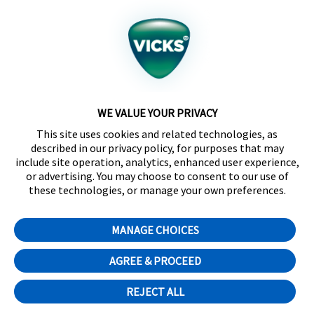
California Supply Chain Act/UK Modern Slavery Act
Statement
©2024 Kaz USA, Inc., a Helen of Troy Company. The
products depicted on this site are manufactured by
Kaz USA, Inc. under license from The Procter &
Gamble Company.
WE VALUE YOUR PRIVACY
SleepyTime™, NaturalCare™, CoolRelief™,
This site uses cookies and related technologies, as
Comfortflex®, SpeedRead™, Fever InSight® and
described in our privacy policy, for purposes that may
DigitalPlus® are trademarks of Helen of Troy Limited.
include site operation, analytics, enhanced user experience,
Certain trademarks used under license from The
or advertising. You may choose to consent to our use of
Procter & Gamble Company or its affiliates.
these technologies, or manage your own preferences.
Distributed by Kaz Canada, Inc., a Helen of Troy
Company, 6700 Century Avenue, Suite 210,
MANAGE CHOICES
Mississauga, ON L5N 6A4
AGREE & PROCEED
Cookie Preferences
English
(
Anglais
)
REJECT ALL
Français