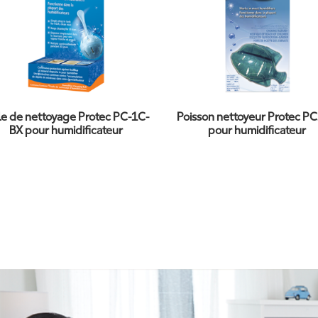
le de nettoyage Protec PC-1C-
Poisson nettoyeur Protec P
BX pour humidificateur
pour humidificateur