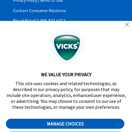
|
Privacy Policy
Terms Of Use
Contact Consumer Relations
Need Help?
1-800-827-6712
California Supply Chain Act/UK Modern Slavery Act
Statement
©2024 Kaz USA, Inc., a Helen of Troy Company. The
products depicted on this site are manufactured by
Kaz USA, Inc. under license from The Procter &
Gamble Company.
WE VALUE YOUR PRIVACY
SleepyTime™, NaturalCare™, CoolRelief™,
This site uses cookies and related technologies, as
Comfortflex®, SpeedRead™, Fever InSight® and
described in our privacy policy, for purposes that may
DigitalPlus® are trademarks of Helen of Troy Limited.
include site operation, analytics, enhanced user experience,
Certain trademarks used under license from The
or advertising. You may choose to consent to our use of
Procter & Gamble Company or its affiliates.
these technologies, or manage your own preferences.
Distributed by Kaz Canada, Inc., a Helen of Troy
Company, 6700 Century Avenue, Suite 210,
MANAGE CHOICES
Mississauga, ON L5N 6A4