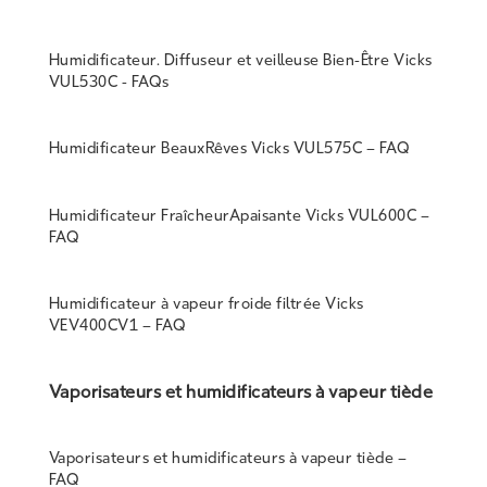
Humidificateur. Diffuseur et veilleuse Bien-Être Vicks
VUL530C - FAQs
Humidificateur BeauxRêves Vicks VUL575C – FAQ
Humidificateur FraîcheurApaisante Vicks VUL600C –
FAQ
Humidificateur à vapeur froide filtrée Vicks
VEV400CV1 – FAQ
Vaporisateurs et humidificateurs à vapeur tiède
Vaporisateurs et humidificateurs à vapeur tiède –
FAQ