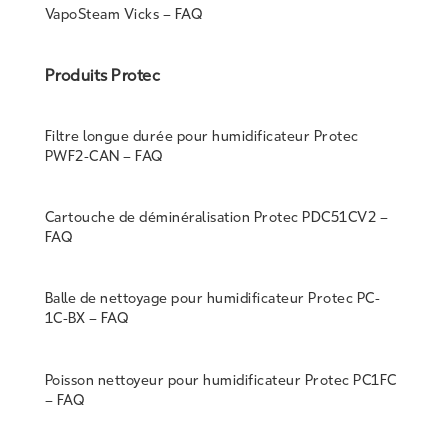
VapoSteam Vicks – FAQ
Produits Protec
Filtre longue durée pour humidificateur Protec
PWF2-CAN – FAQ
Cartouche de déminéralisation Protec PDC51CV2 –
FAQ
Balle de nettoyage pour humidificateur Protec PC-
1C-BX – FAQ
Poisson nettoyeur pour humidificateur Protec PC1FC
– FAQ