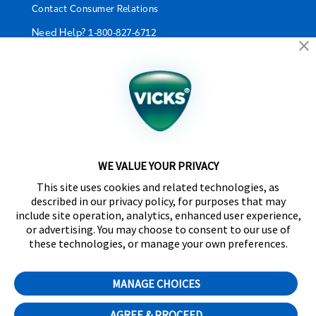
Contact Consumer Relations
Need Help?
1-800-827-6712
California Supply Chain Act/UK Modern Slavery Act
Statement
©2024 Kaz USA, Inc., a Helen of Troy Company. The
products depicted on this site are manufactured by
Kaz USA, Inc. under license from The Procter &
Gamble Company.
WE VALUE YOUR PRIVACY
SleepyTime™, NaturalCare™, CoolRelief™,
This site uses cookies and related technologies, as
Comfortflex®, SpeedRead™, Fever InSight® and
described in our privacy policy, for purposes that may
DigitalPlus® are trademarks of Helen of Troy Limited.
include site operation, analytics, enhanced user experience,
Certain trademarks used under license from The
or advertising. You may choose to consent to our use of
Procter & Gamble Company or its affiliates.
these technologies, or manage your own preferences.
Distributed by Kaz Canada, Inc., a Helen of Troy
Company, 6700 Century Avenue, Suite 210,
MANAGE CHOICES
Mississauga, ON L5N 6A4
Cookie Preferences
AGREE & PROCEED